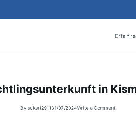
Erfahr
chtlingsunterkunft in Kis
By
suksri2911
31/07/2024
Write a Comment