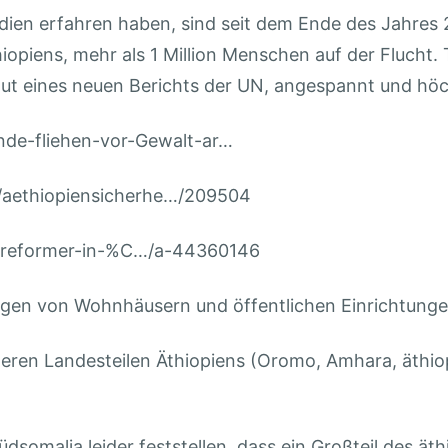
edien erfahren haben, sind seit dem Ende des Jahre
piens, mehr als 1 Million Menschen auf der Flucht.
 laut eines neuen Berichts der UN, angespannt und höc
nde-fliehen-vor-Gewalt-ar…
/aethiopiensicherhe…/209504
f-reformer-in-%C…/a-44360146
gen von Wohnhäusern und öffentlichen Einrichtungen
ren Landesteilen Äthiopiens (Oromo, Amhara, äthio
dsomalia leider feststellen, dass ein Großteil des ät