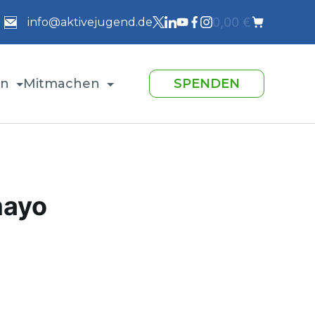
0,00
€
info@aktivejugend.de
en
Mitmachen
SPENDEN
mayo