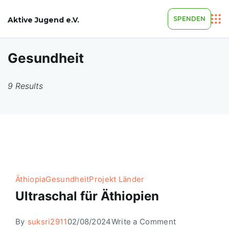
SPENDEN
Aktive Jugend e.V.
Gesundheit
9 Results
Äthiopia
Gesundheit
Projekt Länder
Ultraschal für Äthiopien
By
suksri2911
02/08/2024
Write a Comment